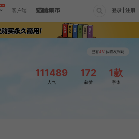
登录 | 注册
客户端

已有
431
位猫友到访
111489
172
1款
人气
获赞
字体