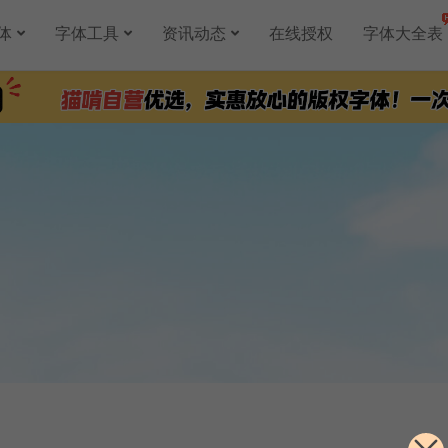
体
字体工具
资讯动态
在线授权
字体大全表