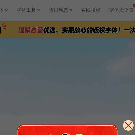
体
字体工具
资讯动态
在线授权
字体大全表