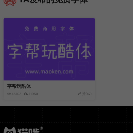
字帮玩酷体
46103
11950
赞(
47
)