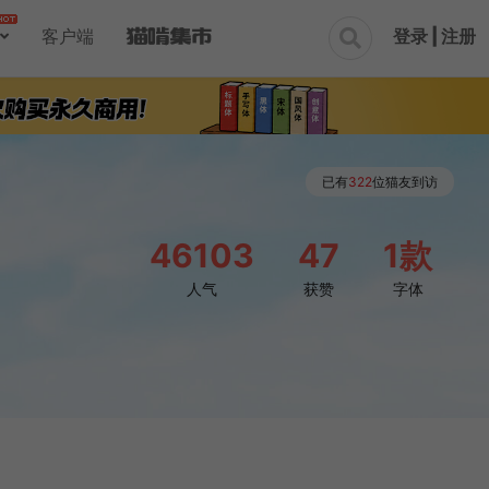
登录 | 注册
客户端

已有
322
位猫友到访
46103
47
1款
人气
获赞
字体