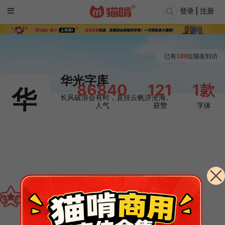
登录 | 注册
已有
386
位猫友到访
华光字库
86840
121
1款
华
长风破浪会有时，直挂云帆济沧海。
人气
获赞
字体

TA发布的免费字体