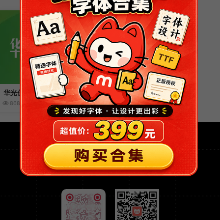
华光俊秀体
86840
7855
赞(
121
)
免费开源可商用的字体网站
关注猫啃网，获取全网最新免费可商用字体资讯！