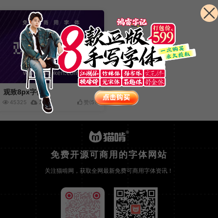
观致8px字体
45325
2916
赞(
51
)
免费开源可商用的字体网站
关注猫啃网，获取全网最新免费可商用字体资讯！