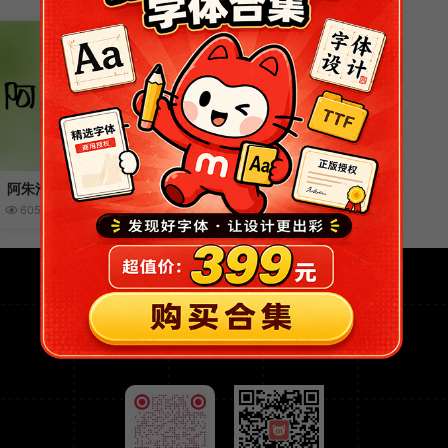
阿朱泡泡体
60569
7137
赞(
52
)
免费开源可商用的字体网站
关注猫啃网，获取全网最新免费可商用字体资讯！