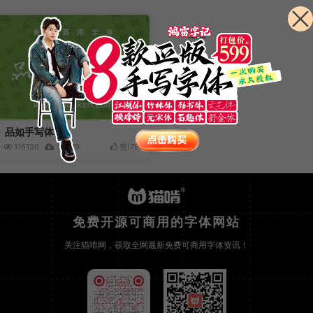
品如手写体
116136
14209
赞(
79
)
免费开源可商用的字体网站
关注猫啃网，获取全网最新免费可商用字体资讯！