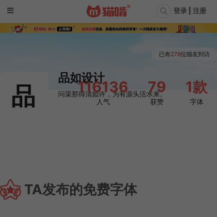
登录 | 注册
已有
278
位猫友到访
品如设计
116136
79
1款
品
问渠那得清如许，为有源头活水来。
人气
获赞
字体

TA发布的免费字体