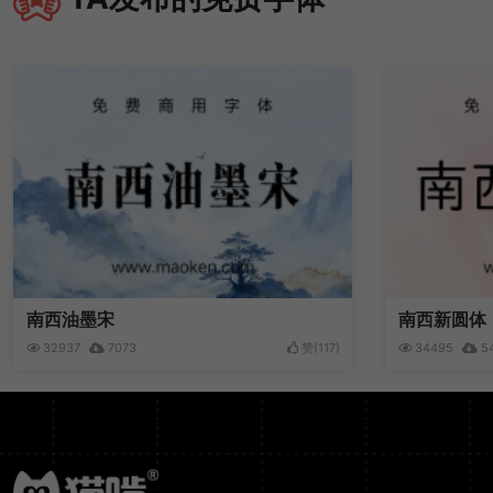
南西油墨宋
南西新圆体
32937
7073
赞(
117
)
34495
54