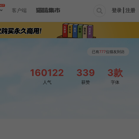
登录 | 注册
客户端

已有
777
位猫友到访
160122
339
3款
人气
获赞
字体