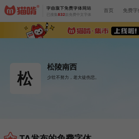
首页
免费字
已搜集
832
款免费中文字体
松陵南西
松
少壮不努力，老大徒伤悲。

TA发布的免费字体