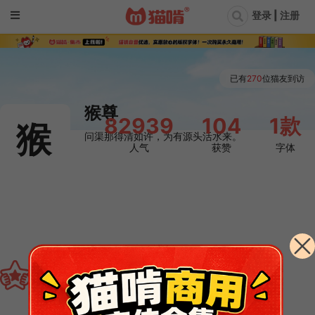
登录 | 注册
已有
270
位猫友到访
猴尊
82939
104
1款
猴
问渠那得清如许，为有源头活水来。
人气
获赞
字体

TA发布的免费字体