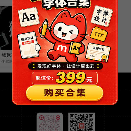
猴尊宋体
82939
21014
赞(
104
)
免费开源可商用的字体网站
关注猫啃网，获取全网最新免费可商用字体资讯！