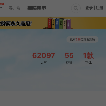
登录 | 注册
客户端

已有
228
位猫友到访
62097
55
1款
人气
获赞
字体