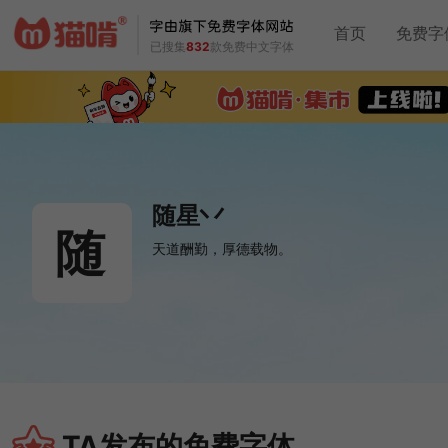
首页
免费字
已搜集
832
款免费中文字体
随星丷
随
天道酬勤，厚德载物。

TA发布的免费字体