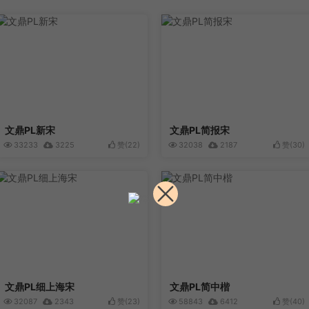
文鼎PL新宋
文鼎PL简报宋
33233
3225
赞(
22
)
32038
2187
赞(
30
)
文鼎PL细上海宋
文鼎PL简中楷
32087
2343
赞(
23
)
58843
6412
赞(
40
)