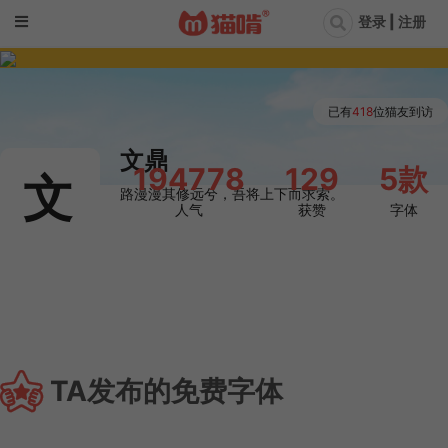
登录 | 注册
已有
418
位猫友到访
文鼎
194778
129
5款
文
路漫漫其修远兮，吾将上下而求索。
人气
获赞
字体

TA发布的免费字体