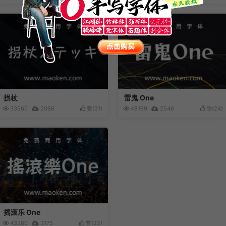
拐杖
雷鬼 One
33560
2066
赞(
31
)
48199
2546
赞(
24
)
摇滚乐 One
43380
3175
赞(
22
)