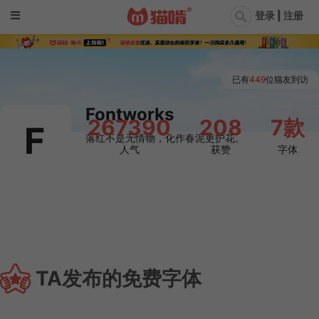
登录 | 注册
已有
449
位猫友到访
Fontworks
267390
208
7款
F
落红不是无情物，化作春泥更护花。
人气
获赞
字体

TA发布的免费字体