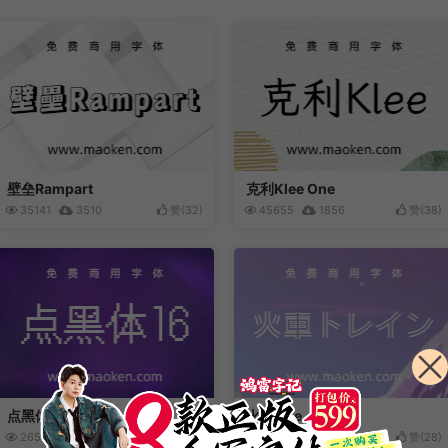
壁垒Rampart
克利Klee One
35141
3510
赞(
32
)
45655
1856
赞(
38
)
点黑体16
火车One
26529
1148
赞(
33
)
34926
3027
赞(
28
)