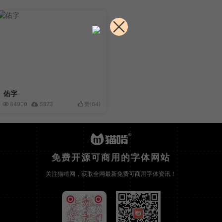
佑字
84900
5873
赞(
64
)
免费开源可商用的字体网站
关注猫啃网，获取全网最新免费可商用字体资讯！