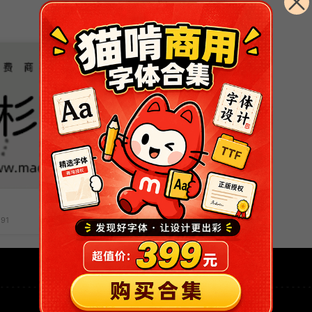
91
赞(
23
)