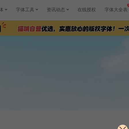
体
字体工具
资讯动态
在线授权
字体大全表