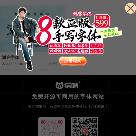
濑户字体
33395
1325
赞(
17
)
免费开源可商用的字体网站
关注猫啃网，获取全网最新免费可商用字体资讯！