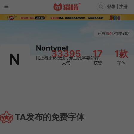
登录 | 注册
已有
194
位猫友到访
Nontynet
33395
17
1款
N
纸上得来终觉浅，绝知此事要躬行。
人气
获赞
字体

TA发布的免费字体