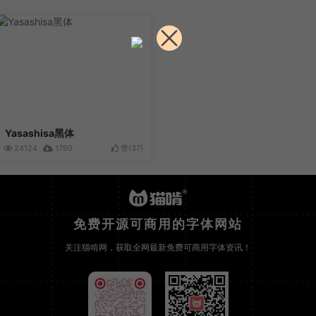
Yasashisa黑体
24124
1790
赞(
37
)
免费开源可商用的字体网站
关注猫啃网，获取全网最新免费可商用字体资讯！