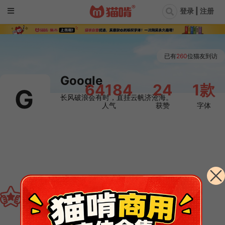
登录 | 注册
已有
260
位猫友到访
Google
64184
24
1款
G
长风破浪会有时，直挂云帆济沧海。
人气
获赞
字体

TA发布的免费字体