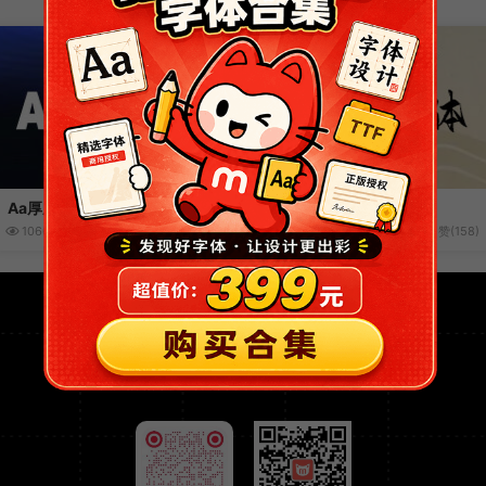
Aa厚底黑
Aa剑豪体
106662
34140
赞(
125
)
146211
41552
赞(
158
)
免费开源可商用的字体网站
关注猫啃网，获取全网最新免费可商用字体资讯！