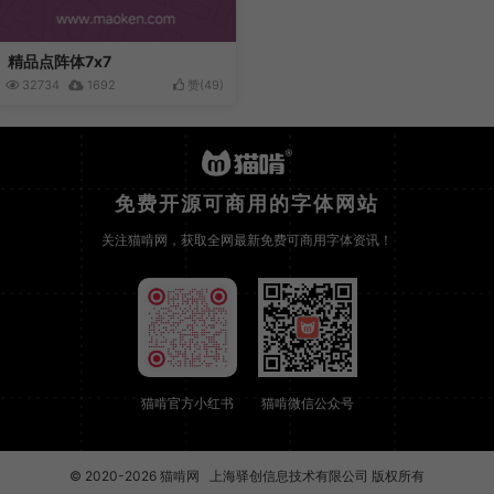
精品点阵体7x7
32734
1692
赞(
49
)
免费开源可商用的字体网站
关注猫啃网，获取全网最新免费可商用字体资讯！
猫啃官方小红书
猫啃微信公众号
© 2020-2026
猫啃网
上海驿创信息技术有限公司 版权所有