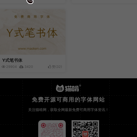
Y式笔书体
29904
3420
赞(
32
)
免费开源可商用的字体网站
关注猫啃网，获取全网最新免费可商用字体资讯！