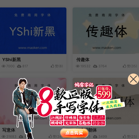
YShi新黑
传趣体
7000
817
赞(
8
)
19532
3764
赞(
35
)
写意体
Y式明朝体
31683
4788
赞(
34
)
28165
3499
赞(
25
)