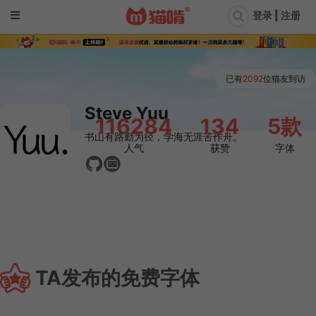
登录 | 注册
已有
2092
位猫友到访
Steve Yuu
116284
134
5款
书山有路勤为径，学海无涯苦作舟。
人气
获赞
字体



TA发布的免费字体