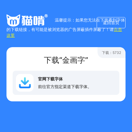
温馨提示：如果您无法在下面看到字体
返回首页
的下载链接，有可能是被浏览器的广告屏蔽插件屏蔽了！请
点击
这里
下载：5732
下载“金画字”
官网下载字体
前往官方指定渠道下载字体。