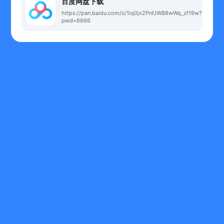
百度网盘下载
https://pan.baidu.com/s/1iq0jx2PnfJWB8wWq_zf19w?
pwd=6666