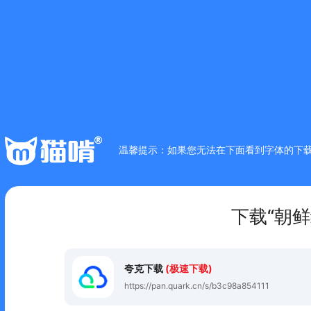
温馨提示：如果您无法在下面看到字体的下
下载“朝鲜
夸克下载
(极速下载)
https://pan.quark.cn/s/b3c98a854111