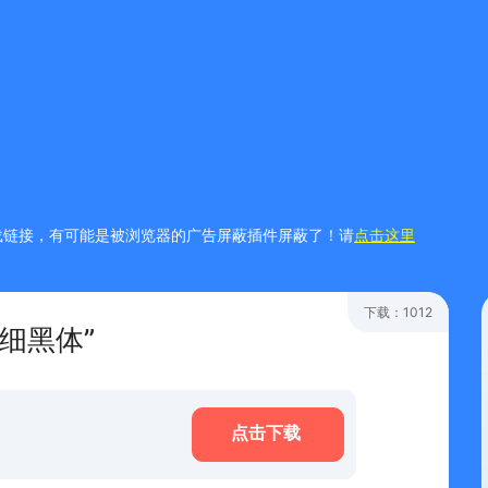
载链接，有可能是被浏览器的广告屏蔽插件屏蔽了！请
点击这里
下载：1012
细黑体”
点击下载