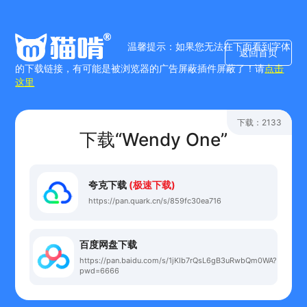
温馨提示：如果您无法在下面看到字体
返回首页
的下载链接，有可能是被浏览器的广告屏蔽插件屏蔽了！请
点击
这里
下载：2133
下载“Wendy One”
夸克下载
(极速下载)
https://pan.quark.cn/s/859fc30ea716
百度网盘下载
https://pan.baidu.com/s/1jKIb7rQsL6gB3uRwbQm0WA?
pwd=6666