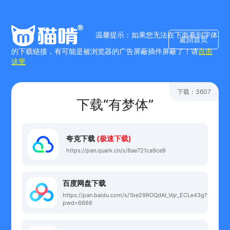
温馨提示：如果您无法在下面看到字体
返回首页
的下载链接，有可能是被浏览器的广告屏蔽插件屏蔽了！请
点击
这里
下载：3607
下载“有梦体”
夸克下载
(极速下载)
https://pan.quark.cn/s/8ae721ca9ce9
百度网盘下载
https://pan.baidu.com/s/1be29ROQdAI_Vqr_ECLe43g?
pwd=6666