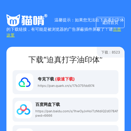
温馨提示：如果您无法在下面看到字体
返回首页
的下载链接，有可能是被浏览器的广告屏蔽插件屏蔽了！请
点击
这里
下载：8523
下载“迫真打字油印体”
夸克下载
(极速下载)
https://pan.quark.cn/s/17b375fdd974
百度网盘下载
https://pan.baidu.com/s/1hwOyJvHoiTzNtdiQ2d078A?
pwd=6666