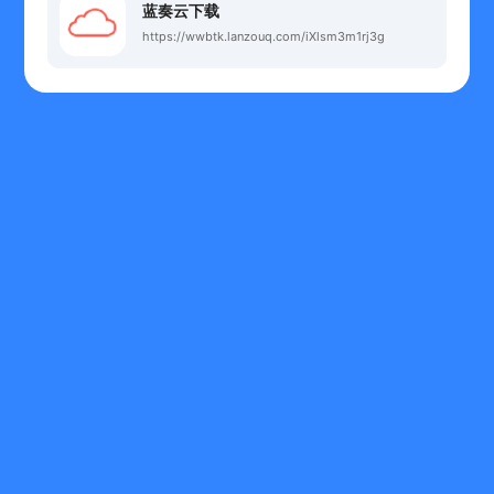
蓝奏云下载
https://wwbtk.lanzouq.com/iXlsm3m1rj3g