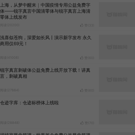
上海，从梦中醒来｜中国疫情专用公益免费字
体——锐字真言中国清零体与锐字真言上海清
零体上线发布
阅读(20200)
赞(
33
)
浅喜似苍狗，深爱如长风丨演示新字发布 永久
商用仅69元！
阅读(41008)
赞(
60
)
锐字真言刺破体公益免费上线开放下载！讲真
言，刺破真相
阅读(27884)
赞(
60
)
仓迹字库：仓迹标榜体上线啦
阅读(28848)
赞(
70
)