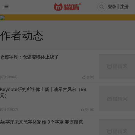
登录 | 注册
作者动态
仓迹字库：仓迹嘟嘟体上线了
阅读(9968)
赞(
8
)
Keynote研究所字体上新丨演示古风宋（99
元）
阅读(11657)
赞(
16
)
Aa字库未来黑字体家族 9个字重 赛博朋克