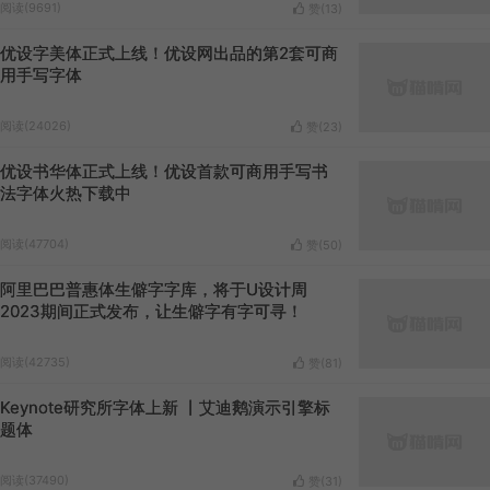
阅读(9691)
赞(
13
)
优设字美体正式上线！优设网出品的第2套可商
用手写字体
阅读(24026)
赞(
23
)
优设书华体正式上线！优设首款可商用手写书
法字体火热下载中
阅读(47704)
赞(
50
)
阿里巴巴普惠体生僻字字库，将于U设计周
2023期间正式发布，让生僻字有字可寻！
阅读(42735)
赞(
81
)
Keynote研究所字体上新 丨艾迪鹅演示引擎标
题体
阅读(37490)
赞(
31
)