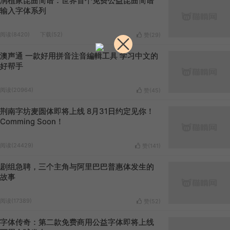
润植家昆曲简谱：世界首个免费公益昆曲简谱
输入字体系列
阅读(8420)
下载(52)
赞(
29
)
澳声通 一款好用拼音注音編輯工具 学习中文的
好帮手
阅读(20964)
赞(
45
)
荆南字坊麦圆体即将上线 8月31日约定见你！
Comming Soon！
阅读(24429)
赞(
141
)
剧组急聘，三个主角与阿里巴巴普惠体发生的
故事
阅读(17389)
赞(
52
)
字体传奇：第二款免费商用公益字体即将上线