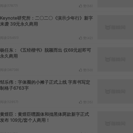
阅读(17877)
赞(
56
)
Keynote研究所：二〇二〇《演示少年行》新字
来袭 39元永久商用
阅读(25451)
赞(
42
)
杨任东：《五经楷书》脱颖而出 仅69元起即可
永久商用
阅读(36739)
赞(
50
)
邹乐伟：字体圈的小摊子正式上线 字库书写定
制格子6763字
阅读(12957)
赞(
35
)
黄煜臣：黄煜臣嘿圆体和拙黑体两款新字正式
发布 109元/套个人商用！