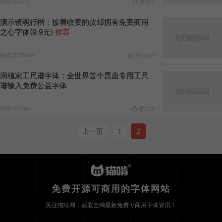
阅读(22179)
赞(
31
)
演示镇魂行楷：披着收费的皮却拥有免费商用
之心字体(9.9元)
推荐
阅读(337920)
赞(
482
)
润植家工尺谱字体：全世界首个昆曲专用工尺
谱输入免费公益字体
阅读(17176)
赞(
20
)
上一页
1
2
免费开源可商用的字体网站
关注猫啃网，获取全网最新免费可商用字体资讯！