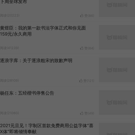
下周全球发布
阅读(20223)
赞(
86
)
黄煜臣：我的第一款书法字体正式和你见面
159元/永久商用
阅读(41239)
赞(
84
)
逐浪字库：关于逐浪粗宋的致歉声明
阅读(28109)
赞(
121
)
杨任东：五经楷书停售公告
阅读(21060)
赞(
49
)
2021元旦见！字制区首款免费商用公益字体“喜
X体”即将倾情奉献