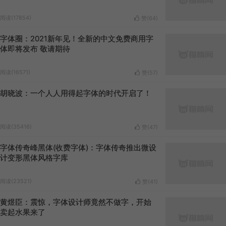
阅读(17854)
赞(
64
)
字体圈：2021新年见！全新的中文免费商用字
体即将发布 敬请期待
阅读(16571)
赞(
57
)
胡晓波：一个人人用得起字体的时代开启了！
阅读(35416)
赞(
47
)
字体传奇峰黑体(收费字体)：字体传奇推出微设
计变形黑体风格字库
阅读(23521)
赞(
41
)
黄煜臣：震惊，字体设计师竟然不做字，开始
卖起水果来了