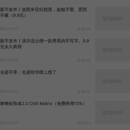
新字发布丨波西米亚狂想黑，超粗字重、肥而
不腻（9.9元）
阅读(15545)
赞(
29
)
新字发布丨演示流云楷一款秀美的手写字。9.9
元永久商用
阅读(39945)
赞(
86
)
仓迹字库：仓迹经华楷上线了
阅读(20280)
赞(
70
)
寒蝉矩阵体2.0 Chill Matrix（免费商用10%）
阅读(20821)
赞(
81
)