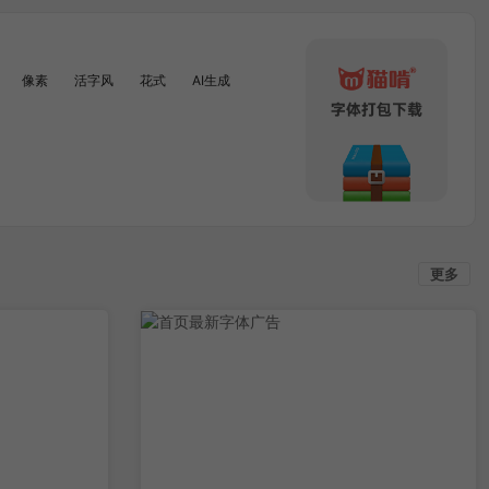
像素
活字风
花式
AI生成
更多