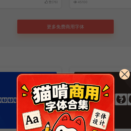
赞(
76
)
45100
更多免费商用字体
1字重
Seku
hivo Black