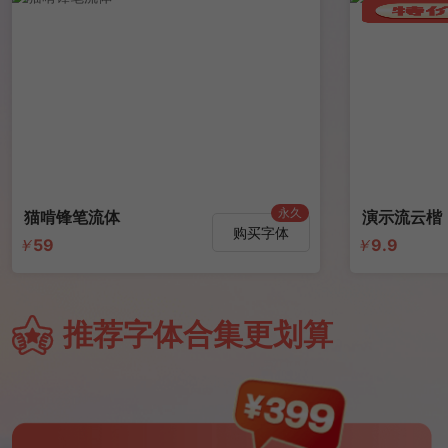
永久
猫啃锋笔流体
演示流云楷
购买字体
￥
59
￥
9.9

推荐字体合集更划算