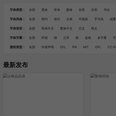
字体类型：
全部
黑体
宋体
圆体
创意
仿宋
书法
字体风格：
全部
简约
现代
古典
中国风
手写风
稳重
字体语言：
全部
简体中文
繁体中文
日文
韩文
字体字重：
全部
纤细
细
正常
粗
超粗
多字重
可
授权类型：
全部
作者声明
OFL
IPA
MIT
GPL
CC-B
最新发布