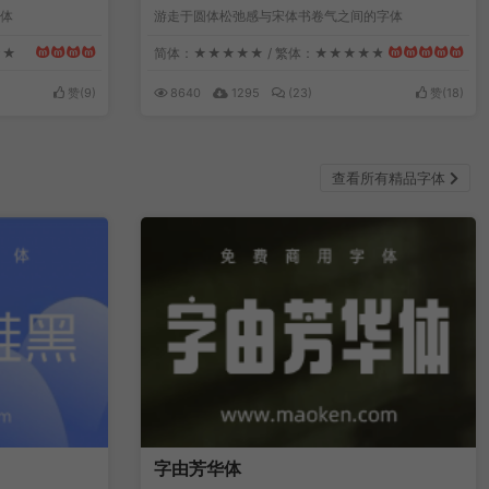
宋体
游走于圆体松弛感与宋体书卷气之间的字体
★★
简体：★★★★★ / 繁体：★★★★★
赞(
9
)
8640
1295
(23)
赞(
18
)
查看所有精品字体
字由芳华体