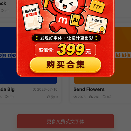
ack
Sekuya
2026-08-02
(0)
赞(
0
)
645
78
(0)
4字重
Send Flo
o Canada Big
da Big
Send Flowers
2026-07-10
6
(0)
赞(
1
)
2073
281
(0)
更多免费英文字体