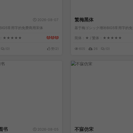
繁梅黑体
2026-08-07
BIG5常用字的免费商用宋体
基于梅ゴシック增补BIG5常用字的
体：★★★★★
简体：★ / 繁体：★★★★★
(0)
赞(
2
)
605
26
(0)
圆书
不寐仿宋
2026-08-05