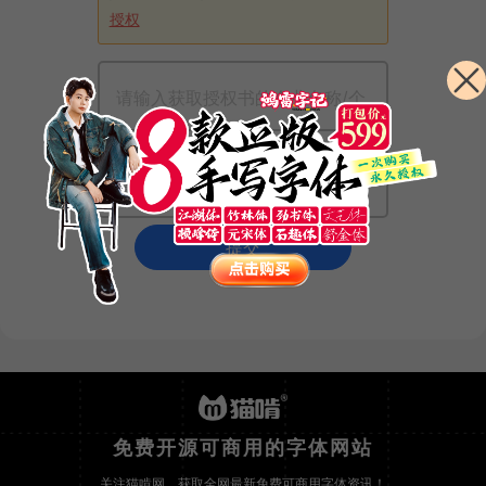
授权
提交
免费开源可商用的字体网站
关注猫啃网，获取全网最新免费可商用字体资讯！