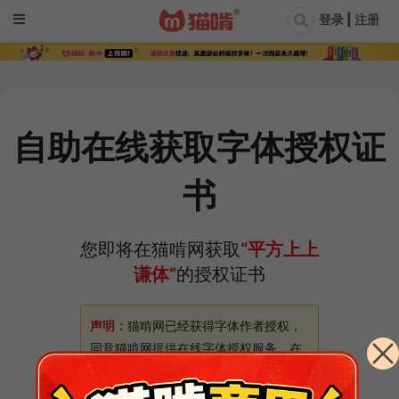
登录 | 注册
自助在线获取字体授权证
书
您即将在猫啃网获取
“平方上上
谦体”
的授权证书
声明：
猫啃网已经获得字体作者授权，
同意猫啃网提供在线字体授权服务。在
猫啃网生成的授权证书，与字体作者出
具的授权证书具有同等法律效力。
查看