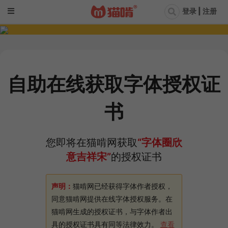
登录 | 注册
自助在线获取字体授权证
书
您即将在猫啃网获取
“字体圈欣
意吉祥宋”
的授权证书
声明：
猫啃网已经获得字体作者授权，
同意猫啃网提供在线字体授权服务。在
猫啃网生成的授权证书，与字体作者出
具的授权证书具有同等法律效力。
查看