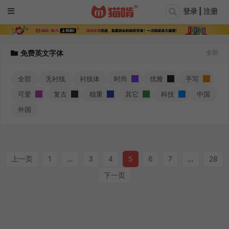
登录 | 注册
免费英文字体
全部
全部
无衬线
衬线体
时尚
优雅
手写
可爱
复古
稳重
其它
科技
中国
外国
上一页
1
…
3
4
5
6
7
…
28
下一页