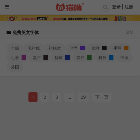
登录 | 注册
免费英文字体
全部
全部
无衬线
衬线体
时尚
优雅
手写
可爱
复古
稳重
其它
科技
中国
外国
1
2
3
…
29
下一页