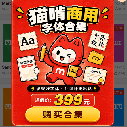
Marcellus SC
Murecho
2026-03-06
2026-03-05
4032
566
(0)
赞(
4
)
3571
331
(0)
赞(
1
)
1字重
1字重
Sancreek
Finger Paint
Sancreek
Finger Paint
2026-03-04
2026-03-03
2242
321
(0)
赞(
1
)
3561
572
(0)
赞(
4
)
1字重
3字重
GWM Sans
Waterfall