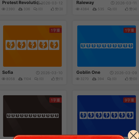
Protest Revolutio...
Raleway
2026-03-12
2026-03-11
2390
336
(0)
赞(
3
)
4384
535
(0)
赞(
4
)
1字重
1字重
Sofia
Goblin One
Sofia
Goblin One
2026-03-10
2026-03-09
8058
1104
(0)
赞(
1
)
3270
394
(0)
赞(
0
)
1字重
9字重
Murecho
Marcellus SC