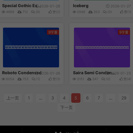
Special Gothic Ex...
Iceberg
2026-01-28
2026-01-27
4969
712
(0)
赞(
2
)
2946
353
(0)
赞(
1
)
9字重
9字重
Roboto Condensed
Saira Semi Conden...
Roboto Condensed
Saira Semi Conden...
2026-01-26
2026-01-23
6054
753
(1)
赞(
3
)
3151
347
(0)
赞(
4
)
上一页
1
…
3
4
5
6
7
…
29
下一页