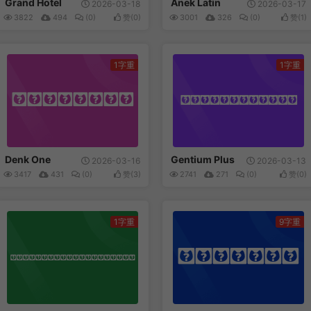
Grand Hotel
Anek Latin
2026-03-18
2026-03-17
3822
494
(0)
赞(
0
)
3001
326
(0)
赞(
1
)
1字重
1字重
Denk One
Gentium Plus
Denk One
Gentium Plus
2026-03-16
2026-03-13
3417
431
(0)
赞(
3
)
2741
271
(0)
赞(
0
)
1字重
9字重
Raleway
Protest Revolutio...