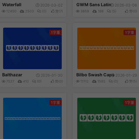
Waterfall
GWM Sans Latin
2026-03-02
2026-02-06
12450
2503
(0)
赞(
7
)
3859
198
(5)
赞(
0
)
1字重
1字重
Balthazar
Bilbo Swash Caps
Balthazar
Bilbo Swash Caps
2026-01-30
2026-01-29
7527
410
(0)
赞(
0
)
11112
1595
(0)
赞(
5
)
1字重
1字重
Iceberg
Special Gothic Ex...