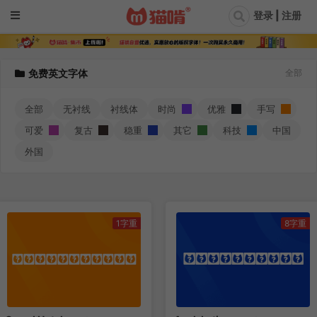
登录 | 注册
免费英文字体
全部
全部
无衬线
衬线体
时尚
优雅
手写
可爱
复古
稳重
其它
科技
中国
外国
1字重
8字重
Anek Latin
Grand Hotel