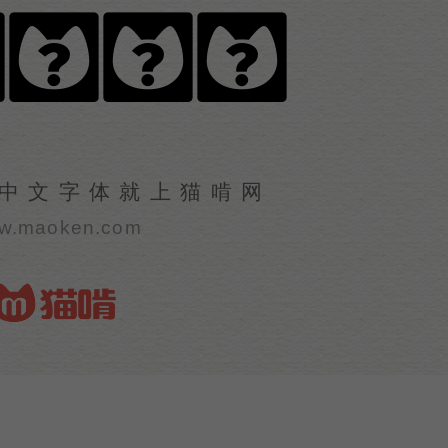
车One
中文字体就上猫啃网
w.maoken.com