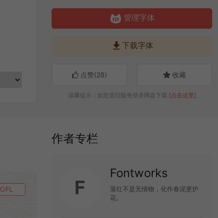

管理字体

下载字体
点赞(
28
)
收藏
温馨提示：如您需旧版免登录网盘下载
[点击这里]
作者专栏
Fontworks
F
落红不是无情物，化作春泥更护
OFL
花。