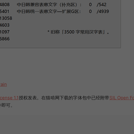
rain
cense 1.1
授权发表。在猫啃网下载的字体包中已经附带
SIL Open F
件即可。