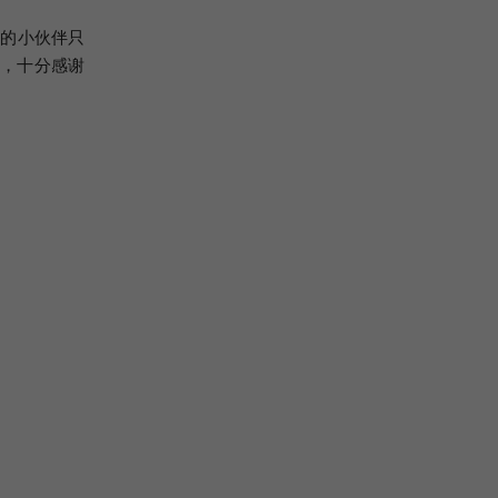
陆的小伙伴只
用，十分感谢