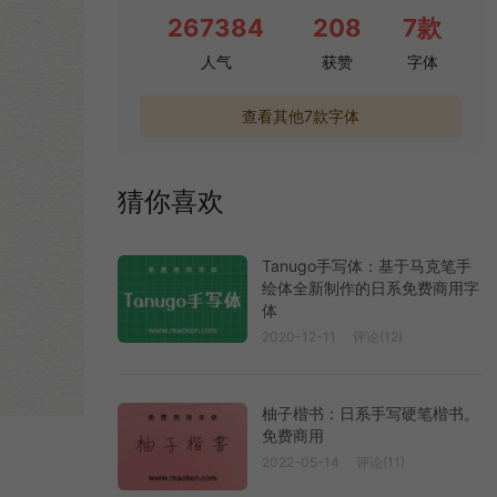
267384
208
7款
人气
获赞
字体
查看其他7款字体
猜你喜欢
Tanugo手写体：基于马克笔手
绘体全新制作的日系免费商用字
体
2020-12-11
评论(12)
柚子楷书：日系手写硬笔楷书。
免费商用
2022-05-14
评论(11)