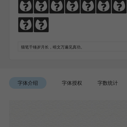
猫笔千锤岁月长
功。
字体介绍
字体授权
字数统计