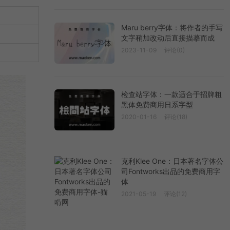
Maru berry字体：将作者的手写
文字稍加改动后直接描摹而成
2023-11-09
评论(0)
检查站字体：一款适合于招牌粗
黑体免费商用日系字型
2020-01-16
评论(18)
克利Klee One：日本著名字体公
司Fontworks出品的免费商用字
体
2021-05-19
评论(12)