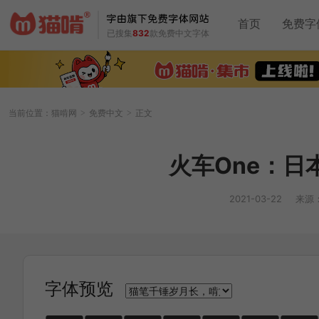
首页
免费字
已搜集
832
款免费中文字体
当前位置：
猫啃网
免费中文
正文
>
>
火车One：日
2021-03-22
来源
字体预览