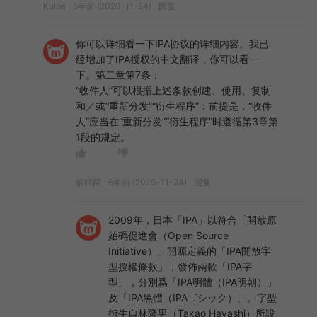
Kuiba
6年前 (2020-11-24)
回复
你可以详细看一下IPA协议的详细内容。我已
经增加了IPA授权的中文翻译，你可以看一
下。第二章第7条：
“收件人”可以根据上述条款创建、使用、复制
和／或“重新分发”“衍生程序”：前提是，“收件
人”应当在“重新分发”“衍生程序”时遵循第3章第
1段的规定。
猫啃网
6年前 (2020-11-24)
回复
2009年，日本「IPA」以符合「開放原
始碼促進會（Open Source
Initiative）」開源定義的「IPA開放字
型授權條款」，發佈兩款「IPA字
型」，分別爲「IPA明體（IPA明朝）」
及「IPA黑體（IPAゴシック）」。字型
衍生自林隆男（Takao Hayashi）所設