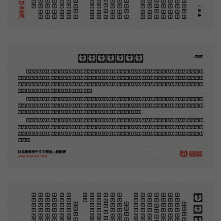
(简体)
木刻創作法·序
(繁體)
地不問東西，凡木刻的圖版，向來是畫管畫，刻管刻，印管印的。中國用得最早，而照例也久經衰
退；清光緒中，英人傅蘭雅氏編印《格致彙編》，插圖就已非中國刻工所能刻，精細的必需由英國運了
圖版來。那就是所謂「木口木刻」，也即「複製木刻」，和用在編給印度人讀的英文書，後來也就移給
中國人讀的英文書上的插畫，是同類的。
那時我還是一個兒童，見了這些圖，便震驚於它的精工活潑，當作寶貝看。到近幾年，才知道西洋
還有一種由畫家一手造成的版畫，也就是原畫，倘用木版，便叫作「創作木刻」，是藝術家直接的創作
品，毫不假手於刻者和印者的。現在我們所要紹介的，便是這一種。
但是至今沒有一本講說木刻的書，這才是第一本。雖然稍簡略，卻已經給了讀者一個大意。由此發
展下去，路是廣大得很。題材會豐富起來的，技藝也會精煉起來的，採取新法，加以中國舊日之所長，
還有開出一條新的路徑來的希望。那時作者各將自己的本領和心得，貢獻出來，中國的木刻界就會發生
光焰。
找免費商用中文字體就上貓齦網
www.maoken.com
。