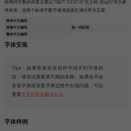
啃网对字数的评星主要以“GB/T 2312”与“五大码 (Big5)"作为参
考标准，这两个标准字数字做满或接近满分即为五星。
简体中文编码
简繁中文编码
统一码区段
繁体中文编码
字体安装
Tips：如果安装后在软件中找不到字体的
话，请尝试搜索其可能的名称
。如果你不会
安装字体或安装字体过程中出现问题，可以
查看
常见问题及解决办法
。
字体样例