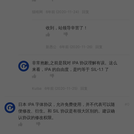
猫啃网
6年前 (2020-11-24)
回复
收到，站领导辛苦了！
新愚公
6年前 (2020-11-26)
回复
非常抱歉,之前是我对 IPA 协议理解有误。这么
来看，IPA 的自由度，是约等于 SIL-1.1 了
Kuiba
6年前 (2020-11-25)
回复
日本 IPA 字体协议，允许免费使用，并不代表可以随
#0
便修改、衍生。和 SIL 协议是有很大区别的。建议确
认协议的修改权限。