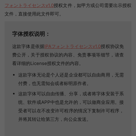
フォントライセンスv1.0
授权文件，如甲方或公司需要出示授权
文件，直接使用此文件即可。
字体授权说明：
这款字体是依据
IPAフォントライセンスv1.0
授权协议免
费公开，关于授权协议的内容、免责事项等细节，请查
看详细的License授权文件的内容。
这款字体无论是个人还是企业都可以自由商用，无需
付费，也无需知会或者标明原作者。
这款字体可以自由传播、分享，或者将字体安装于系
统、软件或APP中也是允许的，可以做商业应用。接
受者可以在不改变许可程序的情况下复制许可程序，
并将其转让给第三方，向公众发送。