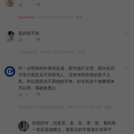
1
1
Saammaa
3年前 (2023-04-30)
回复
真的很不错
#0
小青椒1233
4年前 (2022-08-07)
回复
对一点明体的作者很反感，因为他不文明，因为在旧
#0
字形方面意见不同而骂人，没有求同存异的君子之
风。所以我坚决不用他的字体。好在有这个澹雅明体
可以用。感谢新愚公
4
非姑@喜欢占某某抗生素协会
4年前 (2022-08-06)
回复
你说的对，但是亲、亥、良、章、龍、童的第
一笔应该做横点，做竖点的字请滚出传承字