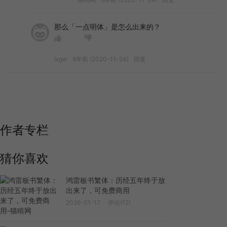
那么「一点明体」是怎么出来的？
lxgw
6年前 (2020-11-24)
回复
作者专栏
猜你喜欢
鸿雷板书繁体：历经五年终于放
出来了，可免费商用
2026-01-17
评论(12)