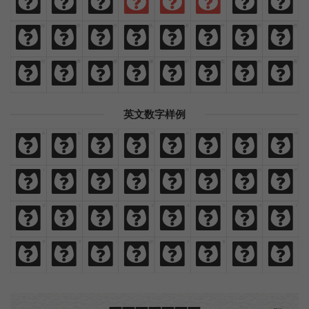
歡
迎
來
貓
啃
網
設
計
熱
愛
與
執
著
時
間
裡
熱
愛
與
執
著
時
間
裡
閃
爍
燦
爛
鮮
豔
絢
麗
閃
爍
燦
爛
鮮
豔
絢
麗
英文数字样例
A
B
C
D
E
F
G
H
A
B
C
D
E
F
G
H
I
J
K
L
M
N
O
P
I
J
K
L
M
N
O
P
0
1
2
3
4
5
6
7
0
1
2
3
4
5
6
7
8
9
!
@
#
$
,
.
8
9
!
@
#
$
,
.