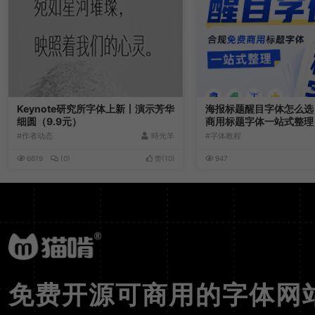
Keynote研究所字体上新丨演示芳华
海报标题醒目字体怎么选
细圆（9.9元）
商用标题字体一站式整理
#作者动态
時光羊
#字体教程
6619
(0)
赞(
10
)
947
免费开源可商用的字体网