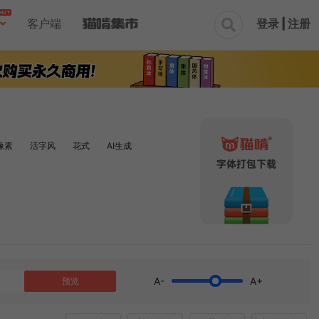
登录 | 注册
客户端

像素
活字风
花式
AI生成
A-
A+