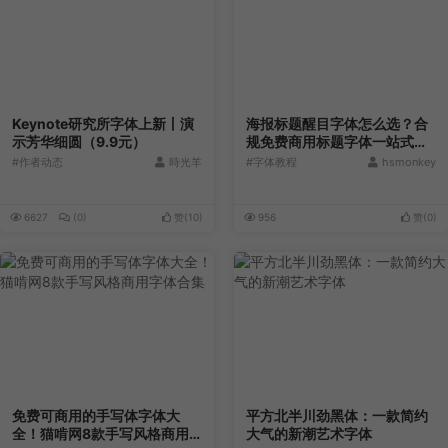
Keynote研究所字体上新丨演
海报标题醒目字体怎么选？合
示芳华细圆（9.9元）
规免费商用标题字体一站式整
理
#作者动态
時光羊
#字体教程
hsmonkey
6627
(0)
赞(
10
)
956
赞(
0
)
免费可商用的手写体字体大
平方北半川劲黑体：一款简约
全！猫啃网8款手写风格商用
大气的新潮艺术字体