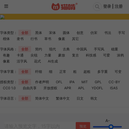
登录 | 注册
字体类型：
全部
黑体
宋体
圆体
创意
仿宋
书法
手写
楷体
隶书
行书
草书
像素
其它
字体风格：
全部
简约
现代
古典
中国风
手写风
稳重
有趣
卡通
尖锐
力量
豪放
复古
科技感
可爱
涂鸦
像素
活字风
花式
AI生成
字体字重：
全部
纤细
细
正常
粗
超粗
多字重
可变
授权类型：
全部
作者声明
OFL
IPA
MIT
GPL
CC-BY
CC0 1.0
自由共享
开放授权
APR
APL
YDOFL
ISAS
字体语言：
全部
简体中文
繁体中文
日文
韩文
A-