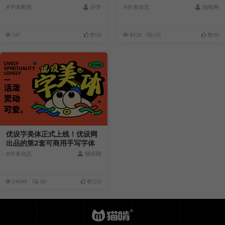
字体合集
#字体教程
好学
#作者动态
猫啃网
147
赞(
0
)
8526
(0)
赞(
6
)
优设字美体正式上线！优设网
出品的第2套可商用手写字体
#作者动态
猫啃网
24045
(6)
赞(
23
)