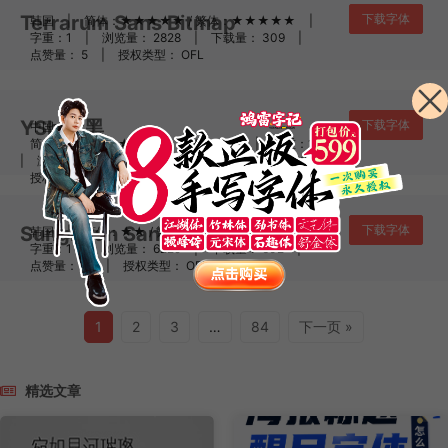
Terrarum Sans Bitmap
下载字体
韩国
|
简体：★★★★★ / 繁体：★★★★★
|
字重：1
|
浏览量： 2828
|
下载量： 309
|
点赞量： 5
|
授权类型： OFL
YShi新黑
下载字体
中国大陆
|
简体：★★★★★ / 繁体：★★★★★
|
字重：1
|
浏览量： 6798
|
下载量： 805
|
点赞量： 8
|
授权类型： IPA
Sunghyun Sans
下载字体
韩国
|
简体：★★ / 繁体：★★★★★
|
字重：1
|
浏览量： 6229
|
下载量： 602
|
点赞量： 11
|
授权类型： OFL
1
2
3
…
84
下一页 »
精选文章