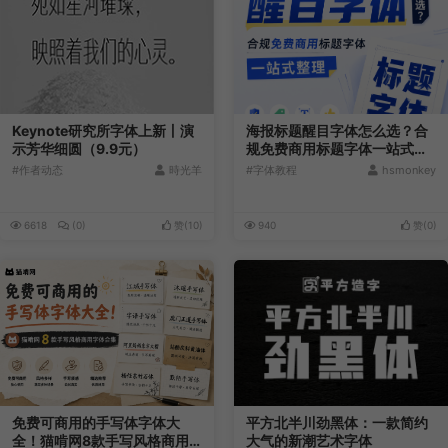
Keynote研究所字体上新丨演
海报标题醒目字体怎么选？合
示芳华细圆（9.9元）
规免费商用标题字体一站式整
理
#作者动态
時光羊
#字体教程
hsmonkey
6618
(0)
赞(
10
)
940
赞(
0
)
免费可商用的手写体字体大
平方北半川劲黑体：一款简约
全！猫啃网8款手写风格商用
大气的新潮艺术字体