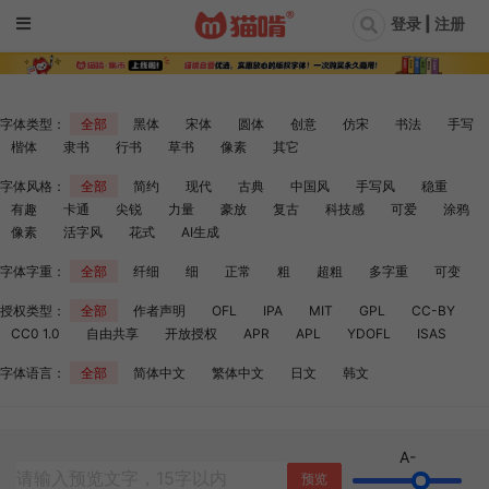
登录 | 注册
字体类型：
全部
黑体
宋体
圆体
创意
仿宋
书法
手写
楷体
隶书
行书
草书
像素
其它
字体风格：
全部
简约
现代
古典
中国风
手写风
稳重
有趣
卡通
尖锐
力量
豪放
复古
科技感
可爱
涂鸦
像素
活字风
花式
AI生成
字体字重：
全部
纤细
细
正常
粗
超粗
多字重
可变
授权类型：
全部
作者声明
OFL
IPA
MIT
GPL
CC-BY
CC0 1.0
自由共享
开放授权
APR
APL
YDOFL
ISAS
字体语言：
全部
简体中文
繁体中文
日文
韩文
A-