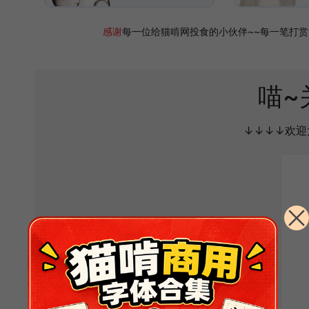
感谢
每一位给猫啃网投食的小伙伴~~每一笔打
喵~
↓↓↓↓欢迎