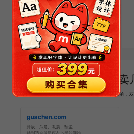
卖
如果你有兴趣建个网站什么的，双
guachen.com
卦辰、瓜晨、呱晨、刮尘
特别适合做星座占卜类的网站