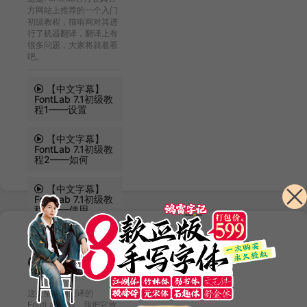
方网站上推荐的一个入门
初级教程，猫啃网对其进
行了机器翻译，翻译上有
很多问题，大家将就着看
吧。
【中文字幕】
FontLab 7.1初级教
程1——设置
【中文字幕】
FontLab 7.1初级教
程2——如何
【中文字幕】
FontLab 7.1初级教
程3——使用
更多章节...
【中文字幕】
60分钟入门
FontLab 7
这是猫啃网翻译的
FontLab教程，我把它放