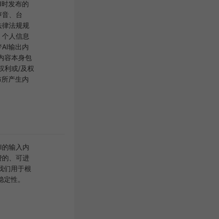
I时发布的
声音、台
法律法规规
、个人信息
AI输出内
内容本身包
权利或/及权
布所产生内
I的输入内
费的、可进
我们用于根
稳定性。