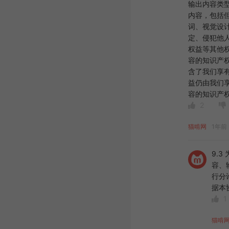
输出内容类
内容，包括
词、视觉设
定、侵犯他
权益等其他
容的知识产
含了我们享
益仍由我们
容的知识产
2
猫啃网
1年前 
9.
容、
行分
据本
1
猫啃