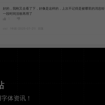
好的，我刚又去看了下，好像是这样的，上次不记得是被哪里的消息给
一段时间没敢再用了
1
cici
1年前 (2025-07-21)
回复
站
用字体资讯！