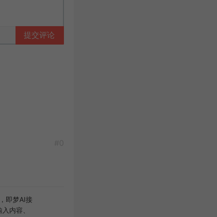
提交评论
#0
，即梦AI接
输入内容、