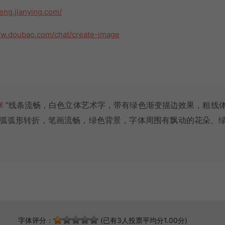
meng.jianying.com/
ww.doubao.com/chat/create-image
幸
”线条流畅，白色立体艺术字，带有绿色渐变描边效果，粗线
弧弧形转折，笔画流畅，绿色背景，字体周围有飘动的花朵、
字体评分：
(已有3人投票平均分1.00分)