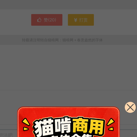
赞(
20
)
打赏
转载请注明转自猫啃网：
猫啃网
»
春意盎然的字体