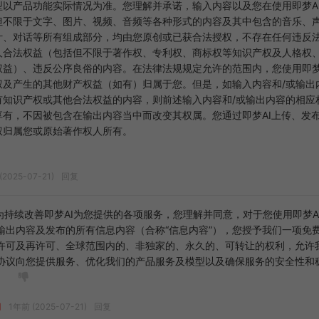
型以产品功能实际情况为准。您理解并承诺，输入内容以及您在使用即梦A
但不限于文字、图片、视频、音频等各种形式的内容及其中包含的音乐、
计、对话等所有组成部分，均由您原创或已获合法授权，不存在任何违反
人合法权益（包括但不限于著作权、专利权、商标权等知识产权及人格权
权益）、违反公序良俗的内容。在法律法规规定允许的范围内，您使用即梦
权及产生的其他财产权益（如有）归属于您。但是，如输入内容和/或输出
有知识产权或其他合法权益的内容，则前述输入内容和/或输出内容的相应
享有，不因被包含在输出内容当中而改变其权属。您通过即梦AI上传、发
权归属您或原始著作权人所有。
(2025-07-21)
回复
3 为持续改善即梦AI为您提供的各项服务，您理解并同意，对于您使用即梦A
输出内容及发布的所有信息内容（合称“信息内容”），您授予我们一项免
许可及再许可、全球范围内的、非独家的、永久的、可转让的权利，允许
协议向您提供服务、优化我们的产品服务及模型以及确保服务的安全性和
网
1年前 (2025-07-21)
回复