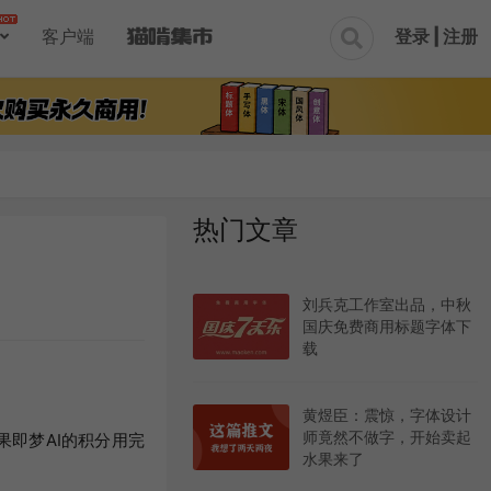
登录 | 注册
客户端

热门文章
刘兵克工作室出品，中秋
国庆免费商用标题字体下
载
黄煜臣：震惊，字体设计
师竟然不做字，开始卖起
果即梦AI的积分用完
水果来了