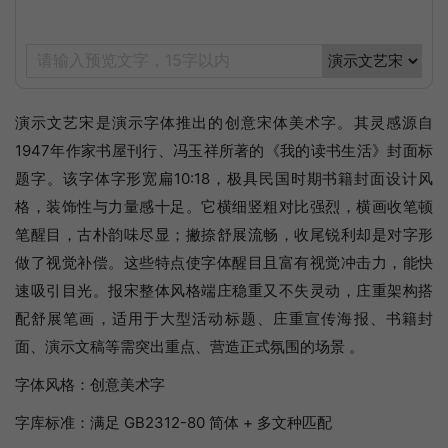
演示文艺宋是演示字体推出的创意宋体美术字。其灵感源自
1947年作家书屋刊行、冯玉祥所著的《我的读书生活》封面标
题字。该字体字形宽扁10:18，极具民国时期书籍封面设计风
格，装饰性与力量感十足。它横细竖粗对比强烈，横画收笔顿
笔醒目，古朴韵味尽显；撇捺舒展流畅，收尾锐利却是对字形
做了视觉补偿。这些特点使字体醒目且富有视觉冲击力，能快
速吸引目光。报宋整体风格端庄稳重又不失灵动，庄重架构搭
配舒展笔画，适用于大型活动标题、庄重宣传海报、书籍封
面、演示文稿等需突出重点、营造正式氛围的场景 。
字体风格：创意美术字
字库标准：满足 GB2312-80 简体 + 多文种匹配