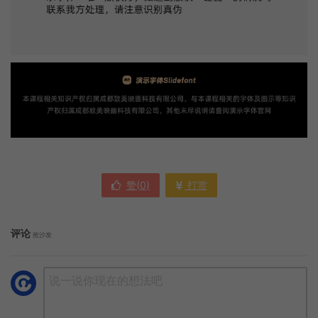
赞(
0
)
打赏
评论
抢沙发