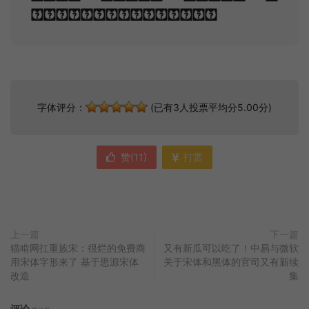
crowd of stars.
字体评分：
(已有3人投票平均分5.00分)
赞(
11
)
打赏
上一篇
下一篇
猫啃网扛重族宋：很烂的免费商
又有新瓜可以吃了！中易与微软
用宋体字形来了 基于思源宋体
关于宋体和黑体的官司又有新续
改造
集
评论