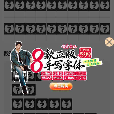
_
+
-
=
{
}
|
[
]
?
:
;
"
'
<
>
,
.
/
\
段落样例
Sphinx
of
black