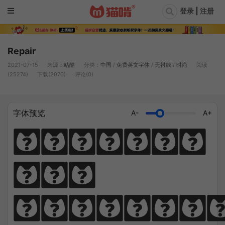
登录 | 注册
Repair
2021-07-15
来源：
站酷
分类：
中国
/
免费英文字体
/
无衬线
/
时尚
阅读
(25274)
下载(2070)
评论(0)
字体预览
A-
A+
Diligen
ce 
climbs; 