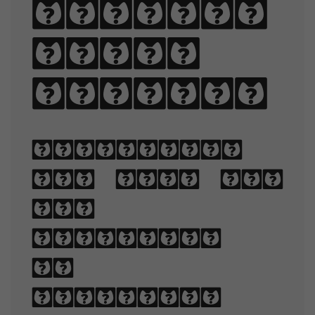
quartz,
judge
my vow.
Typography
is the art
and
technique
of
arranging