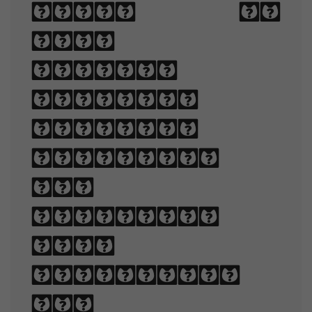
type to
make
written
language
legible,
readable,
and
appealing
when
displayed.
The