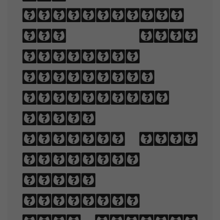
arrangement
of type
involves
selecting
typefaces,
point
sizes, line
lengths,
line-
spacing,