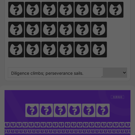
perseve
rance 
sails.
Repair
OTHING SEEK NOTHING FI
 Sharpens Love, presence strengt