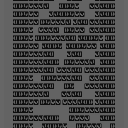
grace, And loved
your beauty with
love false or true,
But one man loved
the pilgrim soul in
you, And loved the
sorrows of your
changing face. And
bending down beside
the glowing bars,
Murmur, a little
sadly, how Love
fled And paced upon
the mountains
overhead And hid
his face amid a