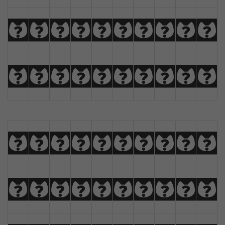
k
l
m
n
o
p
q
r
s
t
u
v
w
x
y
z
Ä
Å
Æ
Ç
0
1
2
3
4
5
6
7
8
9
!
@
#
$
%
^
&
*
(
)