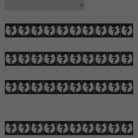
A
B
C
D
E
F
G
H
I
J
K
L
M
N
O
P
Q
R
S
T
U
V
W
X
Y
Z
À
Á
Â
Ã
a
b
c
d
e
f
g
h
i
j