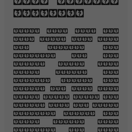
and letter-
spacing.
When you are old
and grey and full
of sleep, And
nodding by the
fire, take down
this book, And
slowly read, and
dream of the soft
look Your eyes had
once, and of their
shadows deep; How
many loved your
moments of glad