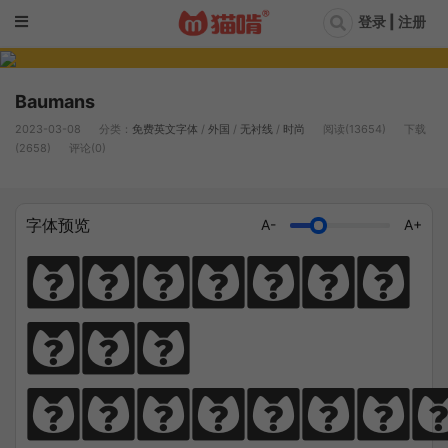
登录 | 注册
Baumans
2023-03-08
分类：
免费英文字体
/
外国
/
无衬线
/
时尚
阅读(13654)
下载
(2658)
评论(0)
字体预览
A-
A+
Diligen
ce 
climbs; 