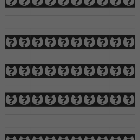
U
V
W
X
Y
Z
À
Á
Â
Ã
a
b
c
d
e
f
g
h
i
j
k
l
m
n
o
p
q
r
s
t
u
v
w
x
y
z
Ä
Å
Æ
Ç