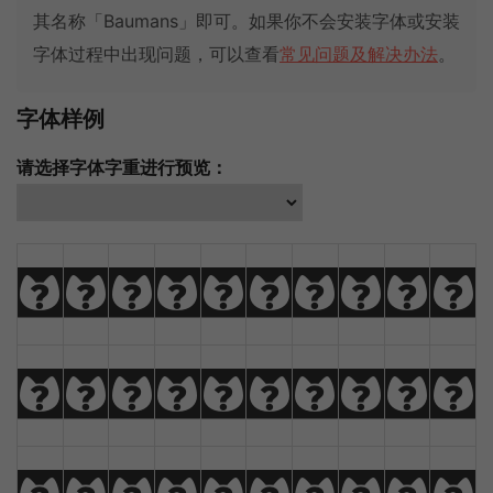
其名称「Baumans」即可。如果你不会安装字体或安装
字体过程中出现问题，可以查看
常见问题及解决办法
。
字体样例
请选择字体字重进行预览：
A
B
C
D
E
F
G
H
I
J
K
L
M
N
O
P
Q
R
S
T