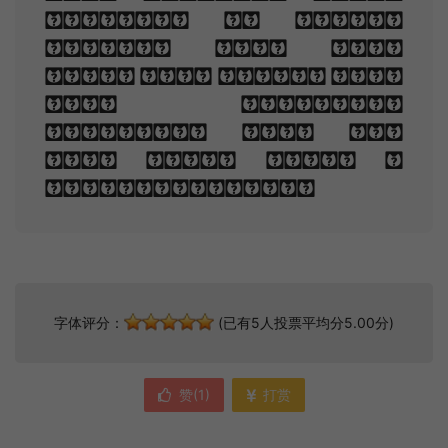
Murmur, a little
sadly, how Love
fled And paced upon
the mountains
overhead And hid
his face amid a
crowd of stars.
字体评分：
(已有5人投票平均分5.00分)
赞(
1
)
打赏