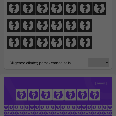
perseve
rance 
sails.
Baumans
OTHING SEEK NOTHING FI
 Sharpens Love, presence strengt