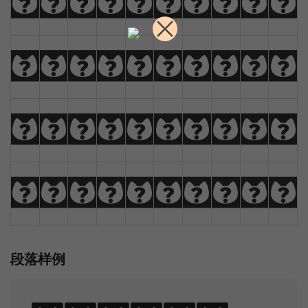
0
1
2
3
4
5
6
7
8
9
!
@
#
$
%
^
&
*
(
)
_
+
-
=
{
}
|
[
]
?
:
;
"
'
<
>
,
.
/
\
段落样例