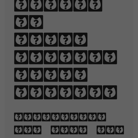
Sphinx
of
black
quartz,
judge
my vow.
Typography
is the art