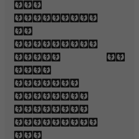
and
technique
of
arranging
type to
make
written
language
legible,
readable,
and