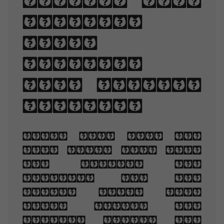
sizes, line
lengths,
line-
spacing,
and letter-
spacing.
When you are old
and grey and full
of sleep, And
nodding by the
fire, take down
this book, And
slowly read, and