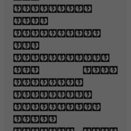
appealing
when
displayed.
The
arrangement
of type
involves
selecting
typefaces,
point