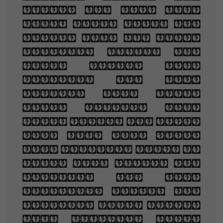
dream of the soft
look Your eyes had
once, and of their
shadows deep; How
many loved your
moments of glad
grace, And loved
your beauty with
love false or true,
But one man loved
the pilgrim soul in
you, And loved the
sorrows of your
changing face. And
bending down beside
the glowing bars,