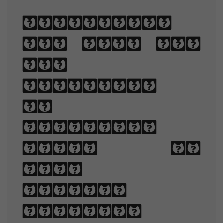
Typography
is the art
and
technique
of
arranging
type to
make
written
language