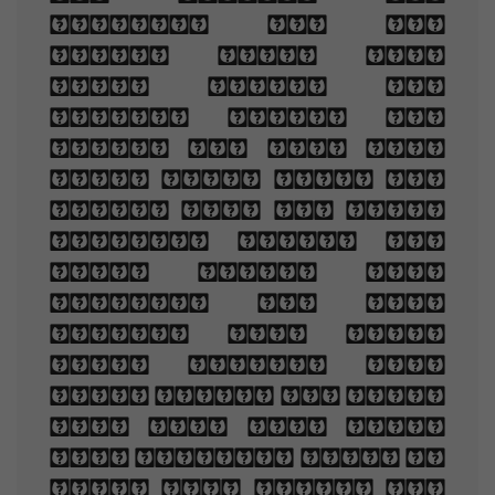
nodding by the
fire, take down
this book, And
slowly read, and
dream of the soft
look Your eyes had
once, and of their
shadows deep; How
many loved your
moments of glad
grace, And loved
your beauty with
love false or true,
But one man loved
the pilgrim soul in
you, And loved the