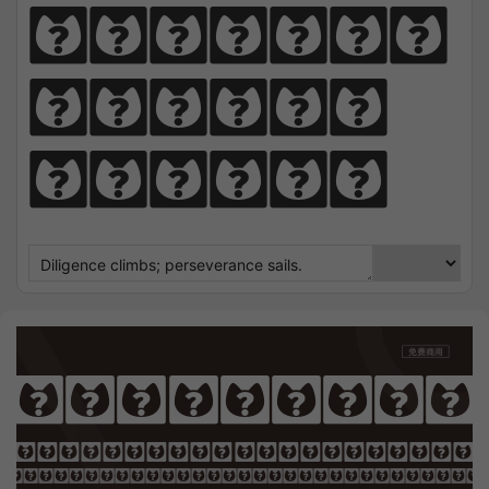
perseve
rance 
sails.
Calistoga
OTHING SEEK NOTHING FI
 Sharpens Love, presence strengt