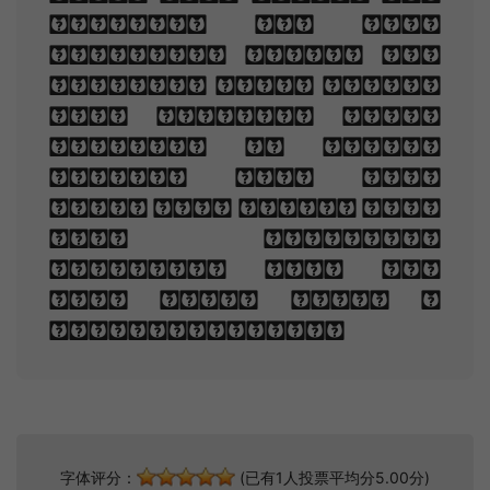
sorrows of your
changing face. And
bending down beside
the glowing bars,
Murmur, a little
sadly, how Love
fled And paced upon
the mountains
overhead And hid
his face amid a
crowd of stars.
字体评分：
(已有1人投票平均分5.00分)