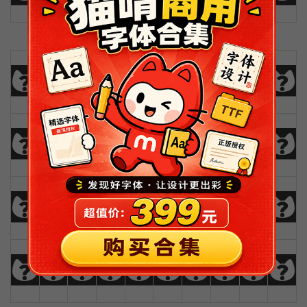
0
1
2
3
4
5
6
7
8
9
!
@
#
$
%
^
&
*
(
)
_
+
-
=
{
}
|
[
]
?
:
;
"
'
<
>
,
.
/
\