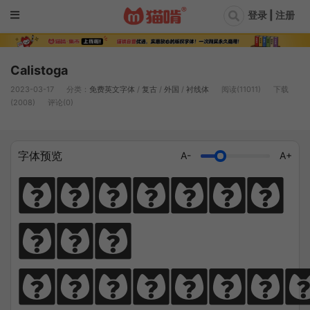
登录 | 注册
Calistoga
2023-03-17
分类：
免费英文字体
/
复古
/
外国
/
衬线体
阅读(11011)
下载
(2008)
评论(0)
字体预览
A-
A+
Diligen
ce 
climbs; 