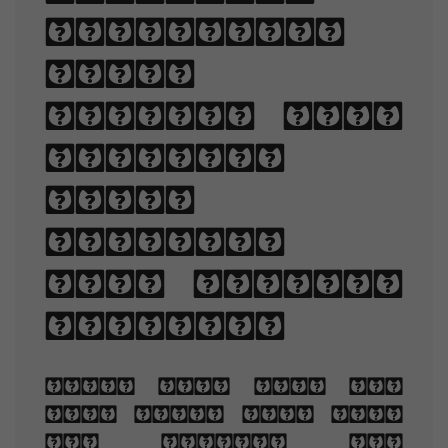
typefaces,
point
sizes, line
lengths,
line-
spacing,
and letter-
spacing.
When you are old
and grey and full
of sleep, And