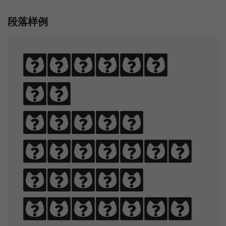
段落样例
Sphinx
of
black
quartz,
judge
my vow.