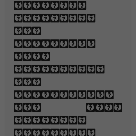
legible,
readable,
and
appealing
when
displayed.
The
arrangement
of type
involves
selecting