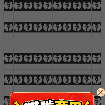
K
L
M
N
O
P
Q
R
S
T
U
V
W
X
Y
Z
À
Á
Â
Ã
a
b
c
d
e
f
g
h
i
j
k
l
m
n
o
p
q
r
s
t
u
v
w
x
y
z
Ä
Å
Æ
Ç