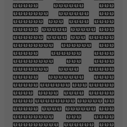
this book, And
slowly read, and
dream of the soft
look Your eyes had
once, and of their
shadows deep; How
many loved your
moments of glad
grace, And loved
your beauty with
love false or true,
But one man loved
the pilgrim soul in
you, And loved the
sorrows of your
changing face. And