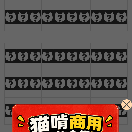
U
V
W
X
Y
Z
À
Á
Â
Ã
a
b
c
d
e
f
g
h
i
j
k
l
m
n
o
p
q
r
s
t
u
v
w
x
y
z
Ä
Å
Æ
Ç