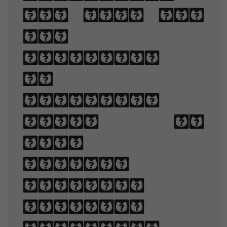
is the art
and
technique
of
arranging
type to
make
written
language
legible,