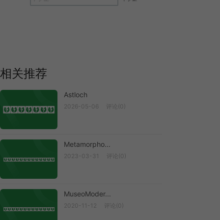
相关推荐
Astloch
2026-05-06
评论(0)
Astloch
Metamorpho...
2023-03-31
评论(0)
Metamorpho...
MuseoModer...
2020-11-12
评论(0)
MuseoModer...