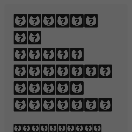
Sphinx
of
black
quartz,
judge
my vow.
Typography