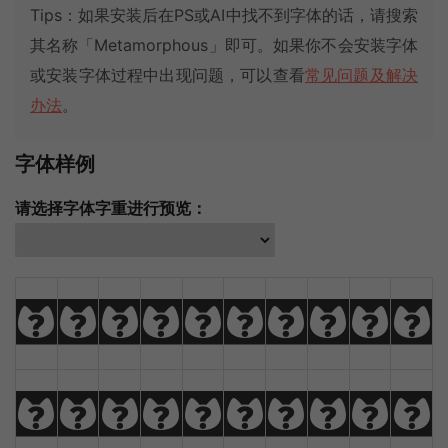
Tips：如果安装后在PS或AI中找不到字体的话，请搜索
其名称「Metamorphous」即可。如果你不会安装字体
或安装字体过程中出现问题，可以查看
常见问题及解决
办法
。
字体样例
请选择字体字重进行预览：
A
B
C
D
E
F
G
H
I
J
K
L
M
N
O
P
Q
R
S
T