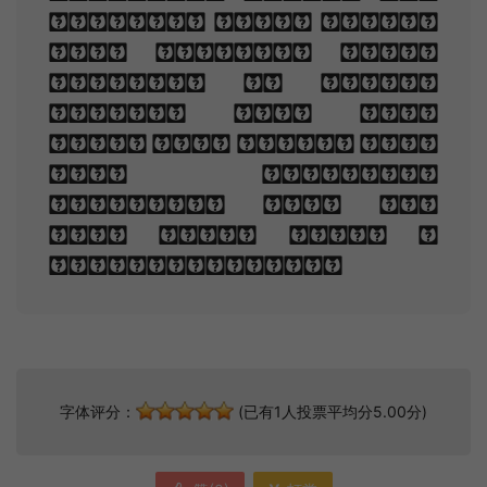
bending down beside
the glowing bars,
Murmur, a little
sadly, how Love
fled And paced upon
the mountains
overhead And hid
his face amid a
crowd of stars.
字体评分：
(已有1人投票平均分5.00分)