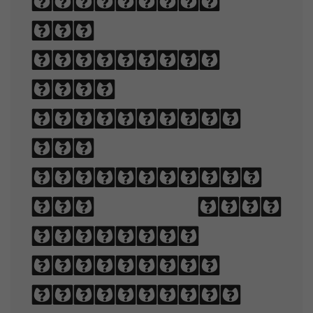
readable,
and
appealing
when
displayed.
The
arrangement
of type
involves
selecting
typefaces,