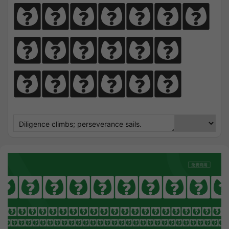
perseve
rance 
sails.
etamorpho
OTHING SEEK NOTHING FI
 Sharpens Love, presence strengt