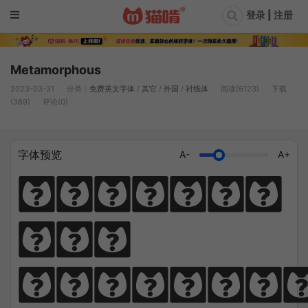
登录 | 注册
Metamorphous
2023-03-31
分类：
免费英文字体
/
其它
/
外国
/
衬线体
阅读(6123)
下载
(389)
评论(0)
字体预览
A-
A+
Diligen
ce 
climbs; 