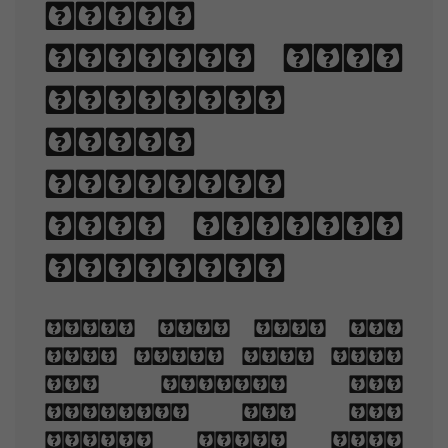
point
sizes, line
lengths,
line-
spacing,
and letter-
spacing.
When you are old
and grey and full
of sleep, And
nodding by the
fire, take down