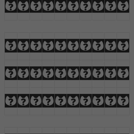
U
V
W
X
Y
Z
À
Á
Â
Ã
a
b
c
d
e
f
g
h
i
j
k
l
m
n
o
p
q
r
s
t
u
v
w
x
y
z
Ä
Å
Æ
Ç