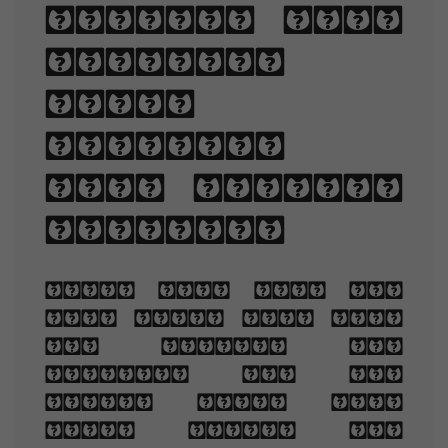
sizes, line
lengths,
line-
spacing,
and letter-
spacing.
When you are old
and grey and full
of sleep, And
nodding by the
fire, take down
this book, And