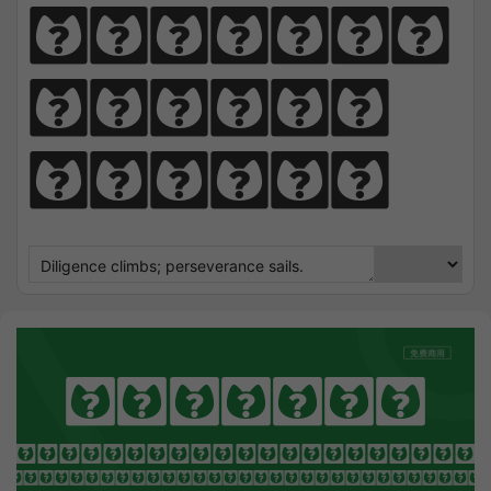
perseve
rance 
sails.
Alkatra
OTHING SEEK NOTHING FI
 Sharpens Love, presence strengt