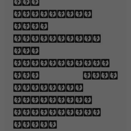
and
appealing
when
displayed.
The
arrangement
of type
involves
selecting
typefaces,
point