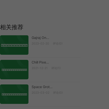
相关推荐
Gajraj On...
2023-02-20
评论(0)
Gajraj One
Chill Pixe...
2021-12-21
评论(1)
Chill Pixe...
Space Grot...
2023-03-02
评论(0)
Space Grot...