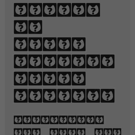
Sphinx
of
black
quartz,
judge
my vow.
Typography
is the art