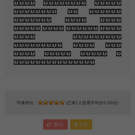
the glowing bars,
Murmur, a little
sadly, how Love
fled And paced upon
the mountains
overhead And hid
his face amid a
crowd of stars.
字体评分：
(已有1人投票平均分5.00分)
赞(
0
)
打赏