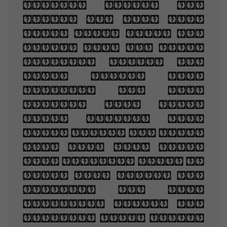
slowly read, and
dream of the soft
look Your eyes had
once, and of their
shadows deep; How
many loved your
moments of glad
grace, And loved
your beauty with
love false or true,
But one man loved
the pilgrim soul in
you, And loved the
sorrows of your
changing face. And
bending down beside