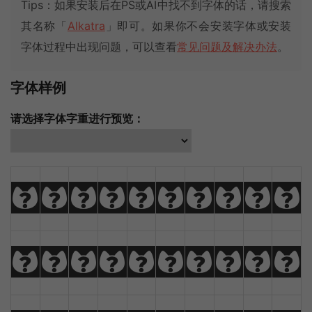
Tips：如果安装后在PS或AI中找不到字体的话，请搜索
其名称「
Alkatra
」即可。如果你不会安装字体或安装
字体过程中出现问题，可以查看
常见问题及解决办法
。
字体样例
请选择字体字重进行预览：
A
B
C
D
E
F
G
H
I
J
K
L
M
N
O
P
Q
R
S
T