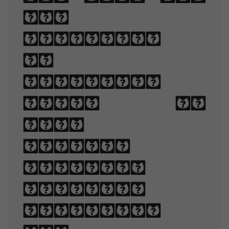
and
technique
of
arranging
type to
make
written
language
legible,
readable,