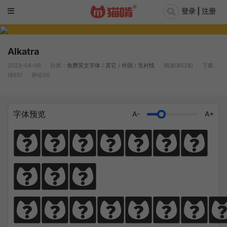
登录 | 注册
Alkatra
2023-04-06
分类：
免费英文字体
/
其它
/
外国
/
无衬线
阅读(8528)
下载
(865)
评论(0)
字体预览
A-
A+
Diligen
ce 
climbs; 