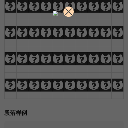
0
1
2
3
4
5
6
7
8
9
!
@
#
$
%
^
&
*
(
)
_
+
-
=
{
}
|
[
]
?
:
;
"
'
<
>
,
.
/
\
段落样例