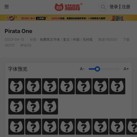
登录 | 注册
Pirata One
2023-04-13
分类：
免费英文字体
/
复古
/
外国
/
无衬线
阅读(18305)
下载
(4217)
评论(0)
字体预览
A-
A+
Diligen
ce 
climbs; 