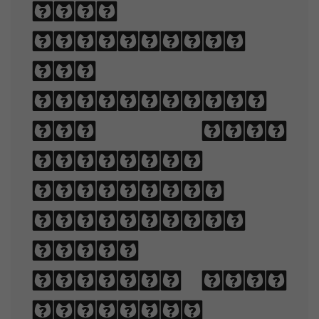
when
displayed.
The
arrangement
of type
involves
selecting
typefaces,
point
sizes, line
lengths,