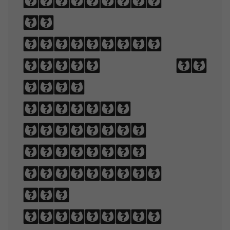
technique
of
arranging
type to
make
written
language
legible,
readable,
and
appealing