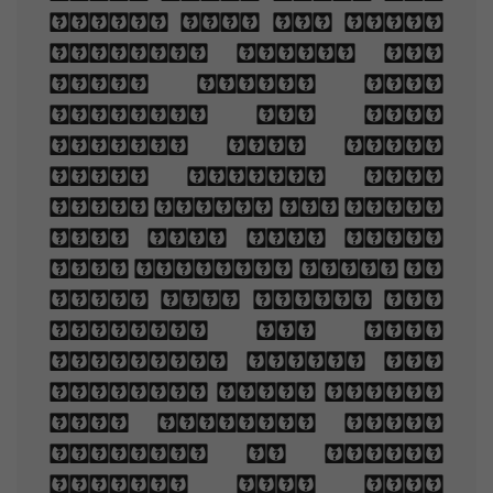
once, and of their
shadows deep; How
many loved your
moments of glad
grace, And loved
your beauty with
love false or true,
But one man loved
the pilgrim soul in
you, And loved the
sorrows of your
changing face. And
bending down beside
the glowing bars,
Murmur, a little
sadly, how Love