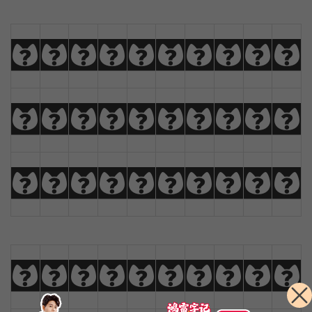
a
b
c
d
e
f
g
h
i
j
k
l
m
n
o
p
q
r
s
t
u
v
w
x
y
z
Ä
Å
Æ
Ç
0
1
2
3
4
5
6
7
8
9