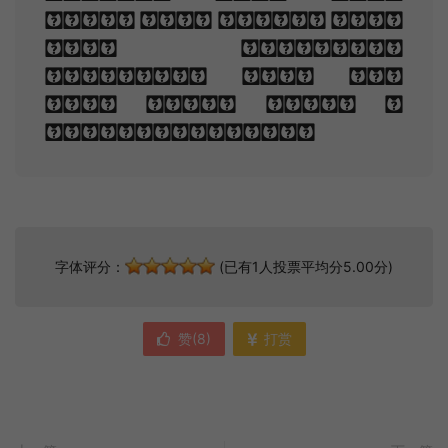
fled And paced upon
the mountains
overhead And hid
his face amid a
crowd of stars.
字体评分：
(已有1人投票平均分5.00分)
赞(
8
)
打赏