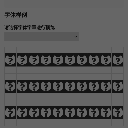
字体样例
请选择字体字重进行预览：
A
B
C
D
E
F
G
H
I
J
K
L
M
N
O
P
Q
R
S
T
U
V
W
X
Y
Z
À
Á
Â
Ã