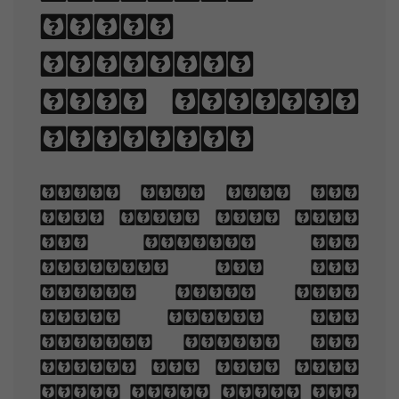
line-
spacing,
and letter-
spacing.
When you are old
and grey and full
of sleep, And
nodding by the
fire, take down
this book, And
slowly read, and
dream of the soft
look Your eyes had