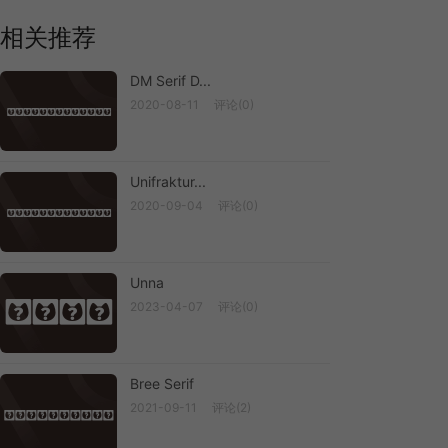
相关推荐
DM Serif D...
2020-08-11
评论(0)
DM Serif D...
Unifraktur...
2020-09-04
评论(0)
Unifraktur...
Unna
Unna
2023-04-07
评论(0)
Bree Serif
2021-09-11
评论(2)
Bree Serif