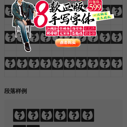
!
@
#
$
%
^
&
*
(
)
_
+
-
=
{
}
|
[
]
?
:
;
"
'
<
>
,
.
/
\
段落样例
Sphinx