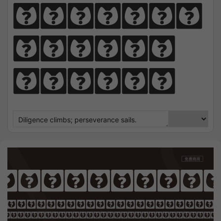
perseve
rance 
sails.
Pirata On
OTHING SEEK NOTHING FI
 Sharpens Love, presence strengt