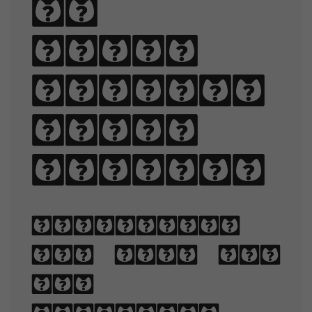
of
black
quartz,
judge
my vow.
Typography
is the art
and