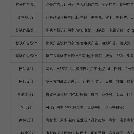
户外广告设计
户外广告设计用字(包括:灯箱广告、车身广告、楼宇广告
转售品设计
转售品设计用字(包括:字帖、手机壳、贺卡、明信片、日
影视作品设计
影视作品设计用字(包括:电影、电视剧、专题节目、滚动
影视广告设计
影视广告设计用字(包括:电视广告、电影广告、短视频广
网络广告设计
第三方网络平台设计用字(包括:百度、搜狗、360、头条、淘
网站设计
网站、H5应用或小程序设计用字(包括:UI、插图、广告等
网店设计
第三方电商网店设计用字(包括:淘宝、天猫、京东、拼多多、亚
自媒体设计
自媒体设计用字(包括:微博、微信、公众号、头条、抖音、快手、
VI设计
VI设计用字(包括:标准字、导视手册、企业手册等)
商标设计
商标设计用字(包括:企业或产品的徽标、商标、注册商标
出版物设计
出版物设计用字(包括:图书、配套手册、音像制品、内