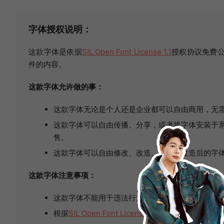
字体授权说明：
这款字体是依据
SIL Open Font License 1.1
授权协议免费公
件的内容。
这款字体允许做的事：
这款字体无论是个人还是企业都可以自由商用，无
这款字体可以自由传播、分享，或者将字体安装于系
售。
这款字体可以自由修改、改造。修改或改造后的字
这款字体注意事项：
这款字体不能用于违法行为，如因使用这款字体产
根据
SIL Open Font License 1.1
的规定，禁止单独出售