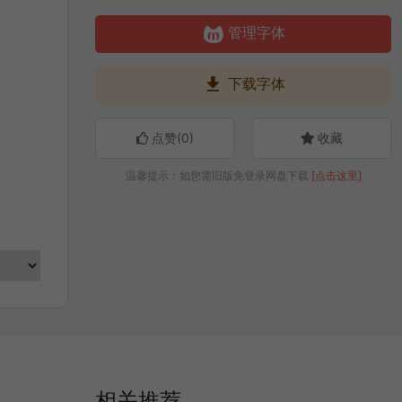

管理字体

下载字体
点赞(
0
)
收藏
温馨提示：如您需旧版免登录网盘下载
[点击这里]
相关推荐