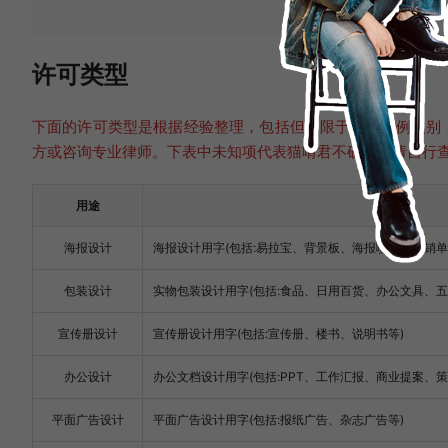
许可类型
下面的许可类型是根据经验整理，包括但不限于以下举例类别
方或咨询专业律师。下表中未知项代表猫啃君不确定，请自行
用途
海报设计
海报设计用字(包括:易拉宝、背景板、海报喷绘、促销单
包装设计
实物包装设计用字(包括:食品、日用百货、办公文具、
宣传册设计
宣传册设计用字(包括:宣传册、楼书、说明书等)
办公设计
办公文档设计用字(包括:PPT、工作汇报、商业提案、策
平面广告设计
平面广告设计用字(包括:报纸广告、杂志广告等)