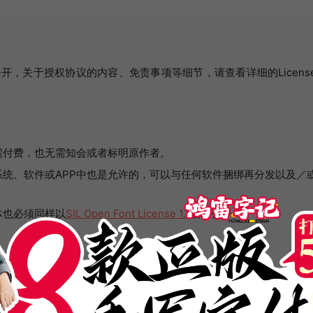
开，关于授权协议的内容、免责事项等细节，请查看详细的Licens
需付费，也无需知会或者标明原作者。
统、软件或APP中也是允许的，可以与任何软件捆绑再分发以及／
体也必须同样以
SIL Open Font License 1.1
授权公开。
生纠纷或法律诉讼，作者不承担任何责任。
字体文件(OTF/TTF文件)的行为。