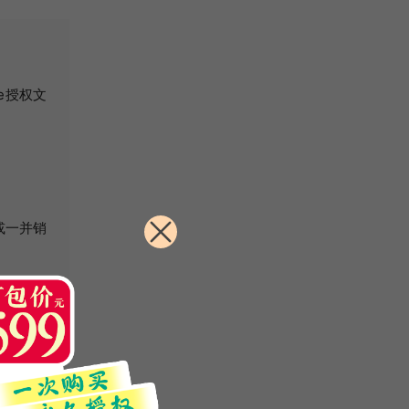
e授权文
或一并销