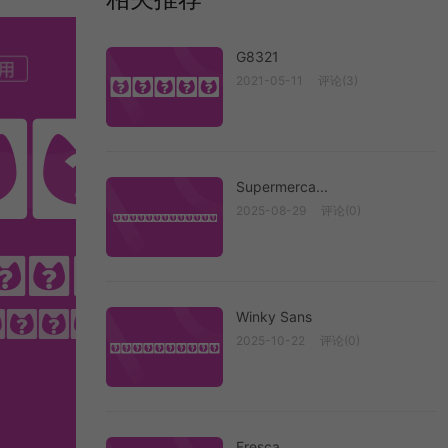
G8321
2021-05-11
评论(3)
G8321
der
Supermerca...
2025-08-29
评论(0)
Supermerca...
FIND
engthens it.
Winky Sans
2025-10-22
评论(0)
Winky Sans
Fresca